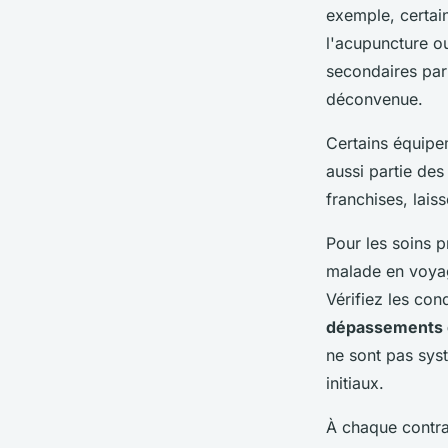
exemple, certai
l'acupuncture ou
secondaires par 
déconvenue.
Certains équipem
aussi partie de
franchises, lais
Pour les soins p
malade en voyag
Vérifiez les con
dépassements 
ne sont pas sys
initiaux.
À chaque contrat