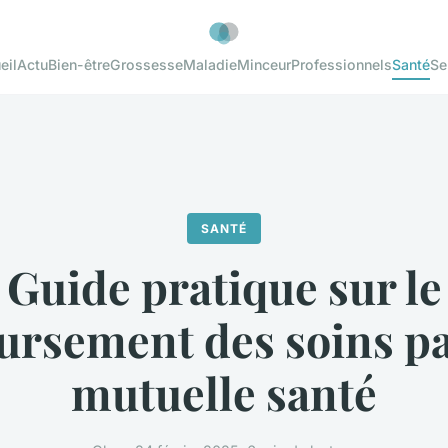
eil
Actu
Bien-être
Grossesse
Maladie
Minceur
Professionnels
Santé
Se
SANTÉ
Guide pratique sur le
rsement des soins pa
mutuelle santé