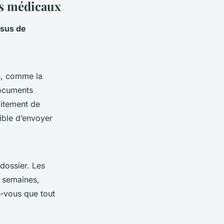
ns médicaux
sus de
es, comme la
documents
aitement de
ible d’envoyer
dossier. Les
s semaines,
z-vous que tout