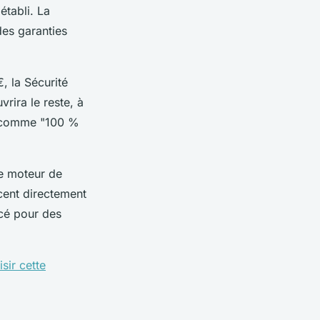
établi. La
des garanties
, la Sécurité
rira le reste, à
es comme "100 %
ce moteur de
ncent directement
cé pour des
isir cette