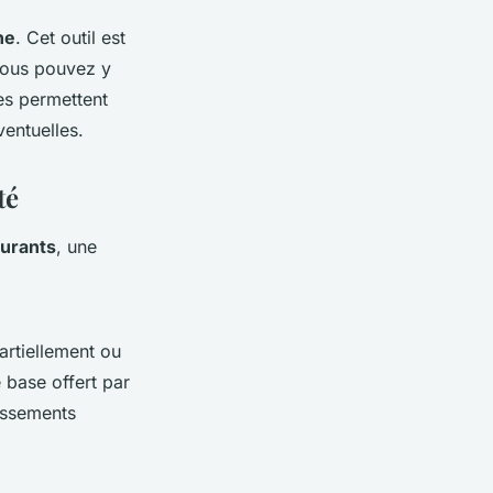
ne
. Cet outil est
Vous pouvez y
es permettent
entuelles.
té
ourants
, une
artiellement ou
 base offert par
passements