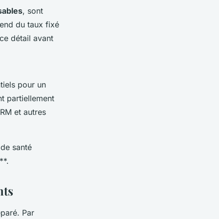
sables
, sont
nd du taux fixé
ce détail avant
tiels pour un
t partiellement
IRM et autres
 de santé
**.
nts
éparé. Par