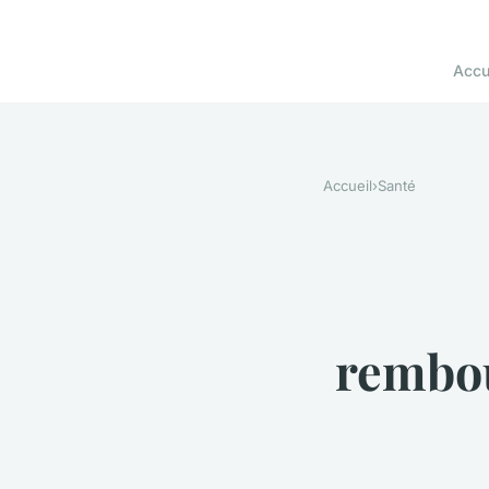
Accu
Accueil
›
Santé
rembou