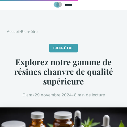
Accueil
›
Bien-être
BIEN-ÊTRE
Explorez notre gamme de
résines chanvre de qualité
supérieure
Clara
•
29 novembre 2024
•
8 min de lecture