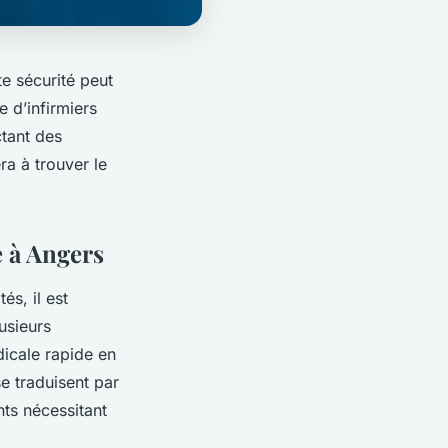
e sécurité peut
e d’infirmiers
ctant des
ra à trouver le
e à Angers
és, il est
usieurs
dicale rapide en
se traduisent par
nts nécessitant