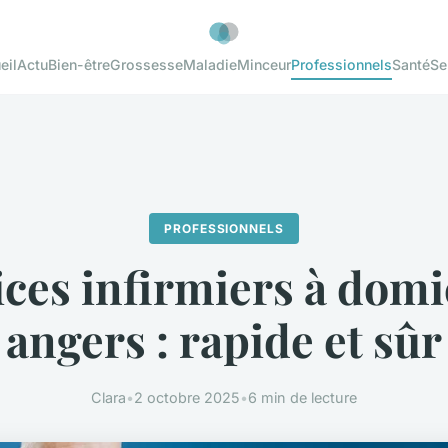
eil
Actu
Bien-être
Grossesse
Maladie
Minceur
Professionnels
Santé
Se
PROFESSIONNELS
ces infirmiers à domi
angers : rapide et sûr
Clara
•
2 octobre 2025
•
6 min de lecture