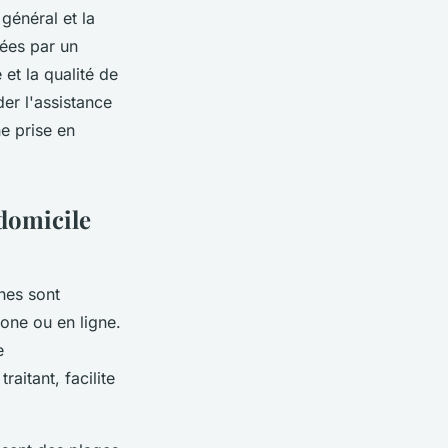
 général et la
ées par un
t la qualité de
er l'assistance
ne prise en
domicile
hes sont
hone ou en ligne.
e
itant, facilite