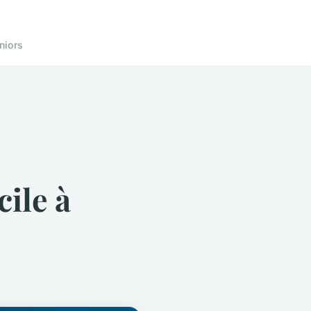
niors
cile à