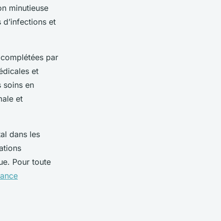
ion minutieuse
 d’infections et
, complétées par
édicales et
 soins en
male et
tal dans les
ations
ue. Pour toute
tance