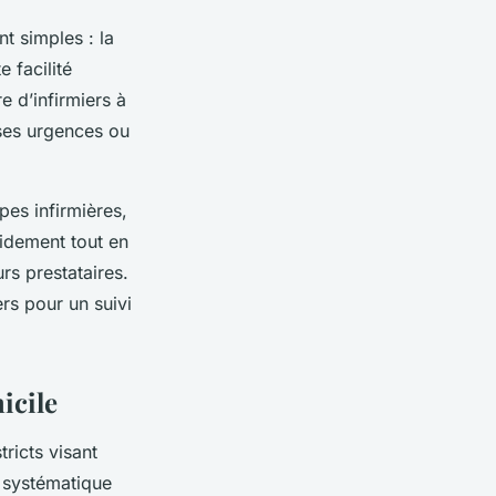
t simples : la
 facilité
e d’infirmiers à
rses urgences ou
pes infirmières,
pidement tout en
s prestataires.
rs pour un suivi
icile
ricts visant
n systématique