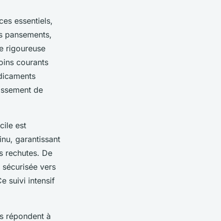
ces essentiels,
es pansements,
se rigoureuse
soins courants
édicaments
lissement de
cile est
nu, garantissant
s rechutes. De
n sécurisée vers
e suivi intensif
rs répondent à