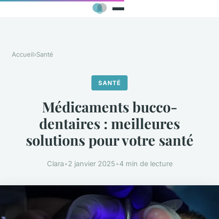
Accueil
›
Santé
SANTÉ
Médicaments bucco-
dentaires : meilleures
solutions pour votre santé
Clara
•
2 janvier 2025
•
4 min de lecture